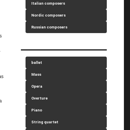
Italian composers
Nordic composers
Russian composers
s
r
ballet
Mass
as
Opera
Overture
a
Piano
String quartet